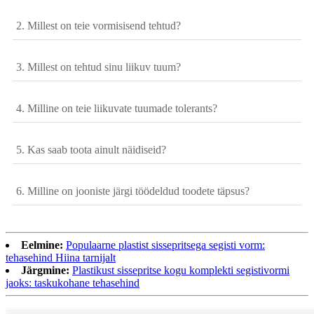
2. Millest on teie vormisisend tehtud?
3. Millest on tehtud sinu liikuv tuum?
4. Milline on teie liikuvate tuumade tolerants?
5. Kas saab toota ainult näidiseid?
6. Milline on jooniste järgi töödeldud toodete täpsus?
Eelmine:
Populaarne plastist sissepritsega segisti vorm:
tehasehind Hiina tarnijalt
Järgmine:
Plastikust sissepritse kogu komplekti segistivormi
jaoks: taskukohane tehasehind