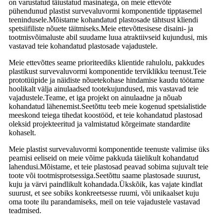
on varustatud täiustatud masinatega, on meie ettevõte
pühendunud plastist survevaluvormi komponentide tipptasemel
teenindusele.Mõistame kohandatud plastosade tähtsust kliendi
spetsiifiliste nõuete täitmiseks.Meie ettevõttesisese disaini- ja
tootmisvõimaluste abil suudame luua atraktiivseid kujundusi, mis
vastavad teie kohandatud plastosade vajadustele.
Meie ettevõttes seame prioriteediks klientide rahulolu, pakkudes
plastikust survevaluvormi komponentide terviklikku teenust.Teie
prototüüpide ja näidiste nõuetekohase hindamise kaudu töötame
hoolikalt välja ainulaadsed tootekujundused, mis vastavad teie
vajadustele.Teame, et iga projekt on ainulaadne ja nõuab
kohandatud lähenemist.Seetõttu teeb meie kogenud spetsialistide
meeskond teiega tihedat koostööd, et teie kohandatud plastosad
oleksid projekteeritud ja valmistatud kõrgeimate standardite
kohaselt.
Meie plastist survevaluvormi komponentide teenuste valimise üks
peamisi eeliseid on meie võime pakkuda täielikult kohandatud
lahendusi.Mõistame, et teie plastosad peavad sobima sujuvalt teie
toote või tootmisprotsessiga.Seetõttu saame plastosade suurust,
kuju ja värvi paindlikult kohandada.Ükskõik, kas vajate kindlat
suurust, et see sobiks konkreetsesse ruumi, või unikaalset kuju
oma toote ilu parandamiseks, meil on teie vajadustele vastavad
teadmised.