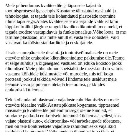
Meie pühendumus kvaliteedile ja täpsusele kajastub
tootmisprotsessi igas etapis.Kasutame täiustatud masinaid ja
tehnoloogiat, et tagada teie kohandatud plastosade tootmine
ülima täpsusega.Alates kvaliteetsete materjalide valikust kuni
lõppkontrollini järgime rangeid kvaliteedikontrolli meetmeid, et
tagada toodete vastupidavus ja funktsionaalsus.Võite loota, et me
tarnime plastosad, mis mitte ainult ei vasta teie ootustele, vaid
vastavad ka tööstusstandarditele ja eeskirjadele.
Lisaks suurepärastele disaini- ja tootmisvõimalustele on meie
ettevõte uhke erakordse klienditeeninduse pakkumise üle.Teame,
et selge suhtlus ja õigeaegsed vastused on eduka koostöö jaoks
üliolulised.Meie pühendunud spetsialistide meeskond on valmis
vastama kõikidele küsimustele või muredele, mis teil kogu
protsessi jooksul tekkida võivad.Hindame teie usaldust meie
teenuse vastu ja püüame ületada teie ootusi, pakkudes
erakordseid tulemusi.
Teie kohandatud plastosade vajaduste rahuldamiseks on meie
ettevõte ideaalne valik.Aastatepikkuse kogemuse, tipptasemel
masinate ja kvaliteedile pühendumisega oleme kindlad, et
suudame pakkuda erakordseid tulemusi.Olenemata sellest, kas
vajate plastosi auto-, elektroonika- või tarbekaupade tööstuses,
meil on teie konkreetsete vajaduste rahuldamiseks vajalikud
teadmised ja ressursid.Võtke meiega ühendust juba täna, et