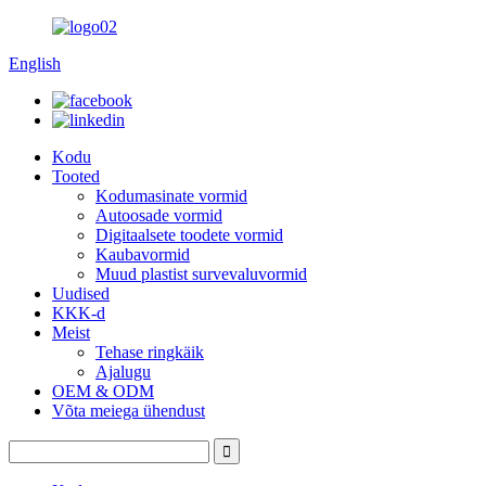
English
Kodu
Tooted
Kodumasinate vormid
Autoosade vormid
Digitaalsete toodete vormid
Kaubavormid
Muud plastist survevaluvormid
Uudised
KKK-d
Meist
Tehase ringkäik
Ajalugu
OEM & ODM
Võta meiega ühendust