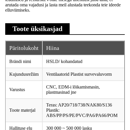
arutada oma vajadusi ja lasta meil alustada teekonda teie ideede
elluviimiseks.
Toote üksikasjad
Päritolukoht
Hiina
Brändi nimi
HSLD/ kohandatud
Kujundusrežiim
Ventilaatorid Plastist survevaluvorm
CNC, EDM-i lõikamismasin,
Varustus
plastmasinad jne
Teras: AP20/718/738/NAK80/S136
Toote materjal
Plastik:
ABS/PP/PS/PE/PVC/PA6/PA66/POM
Hallituse elu
300 000 ~ 500 000 lasku