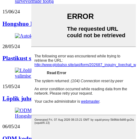
15/06/24
Hongshuo Moldi peen viimistlus: ...
28/05/24
Plastikust sissepritsevormide eelised...
15/05/24
Lõplik juhend süstimise valimiseks...
06/05/24
ODM kodumasinate sissepritsevormide tootja...