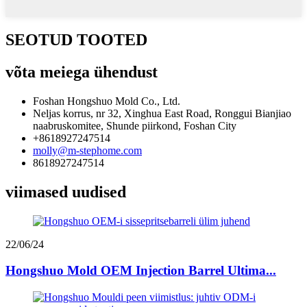
SEOTUD TOOTED
võta meiega ühendust
Foshan Hongshuo Mold Co., Ltd.
Neljas korrus, nr 32, Xinghua East Road, Ronggui Bianjiao
naabruskomitee, Shunde piirkond, Foshan City
+8618927247514
molly@m-stephome.com
8618927247514
viimased uudised
22/06/24
Hongshuo Mold OEM Injection Barrel Ultima...