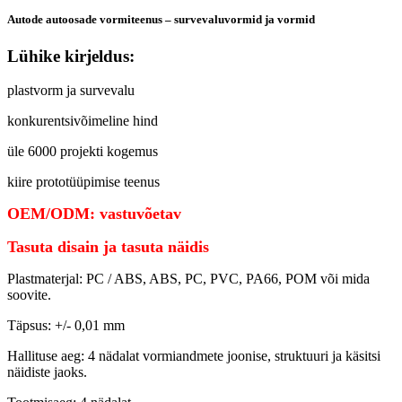
Autode autoosade vormiteenus – survevaluvormid ja vormid
Lühike kirjeldus:
plastvorm ja survevalu
konkurentsivõimeline hind
üle 6000 projekti kogemus
kiire prototüüpimise teenus
OEM/ODM: vastuvõetav
Tasuta disain ja tasuta näidis
Plastmaterjal: PC / ABS, ABS, PC, PVC, PA66, POM või mida
soovite.
Täpsus: +/- 0,01 mm
Hallituse aeg: 4 nädalat vormiandmete joonise, struktuuri ja käsitsi
näidiste jaoks.