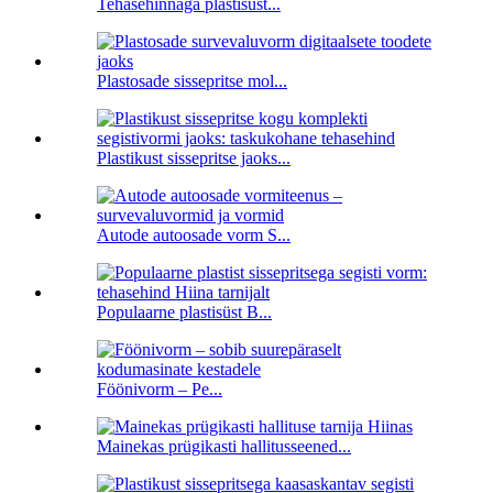
Tehasehinnaga plastisüst...
Plastosade sissepritse mol...
Plastikust sissepritse jaoks...
Autode autoosade vorm S...
Populaarne plastisüst B...
Föönivorm – Pe...
Mainekas prügikasti hallitusseened...