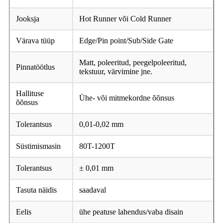
Jooksja
Hot Runner või Cold Runner
Värava tüüp
Edge/Pin point/Sub/Side Gate
Matt, poleeritud, peegelpoleeritud,
Pinnatöötlus
tekstuur, värvimine jne.
Hallituse
Ühe- või mitmekordne õõnsus
õõnsus
Tolerantsus
0,01-0,02 mm
Süstimismasin
80T-1200T
Tolerantsus
± 0,01 mm
Tasuta näidis
saadaval
Eelis
ühe peatuse lahendus/vaba disain