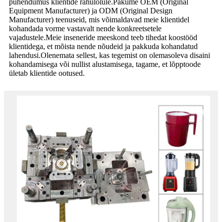
pühendumus klientide rahulolule.Pakume OEM (Original
Equipment Manufacturer) ja ODM (Original Design
Manufacturer) teenuseid, mis võimaldavad meie klientidel
kohandada vorme vastavalt nende konkreetsetele
vajadustele.Meie inseneride meeskond teeb tihedat koostööd
klientidega, et mõista nende nõudeid ja pakkuda kohandatud
lahendusi.Olenemata sellest, kas tegemist on olemasoleva disaini
kohandamisega või nullist alustamisega, tagame, et lõpptoode
ületab klientide ootused.