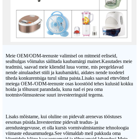
Meie OEM/ODM-teenuste valimisel on mitmeid eeliseid,
sealhulgas võimalus säilitada kaubamärgi mainet.Kasutades meie
teadmisi, saavad meie kliendid luua vorme, mis peegeldavad
nende ainulaadset stiili ja kaubamärki, aidates nende toodetel
tiheda konkurentsiga turul silma paista.Lisaks saavad ettevõtted
meiega OEM-/ODM-teenuste osas koostööd tehes kulusid kokku
hoida ja tõhusust parandada, kuna nad ei pea oma
tootmisvõimsustesse suuri investeeringuid tegema.
Lisaks mõistame, kui oluline on pidevalt arenevas tööstuses
eesotsas püsida.Investeerime pidevalt teadus- ja
arendustegevusse, et olla kursis vormivalmistamise tehnoloogia
viimaste edusammudega.See võimaldab meil pakkuda oma
klientidele kõige kaasaegsemaid ja tõhusamaid lahendusi.Meie