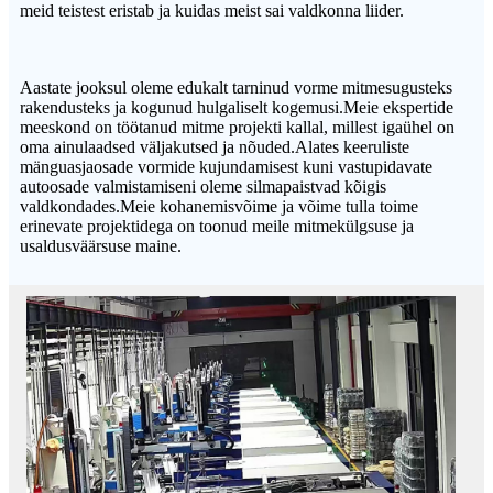
meid teistest eristab ja kuidas meist sai valdkonna liider.
Aastate jooksul oleme edukalt tarninud vorme mitmesugusteks
rakendusteks ja kogunud hulgaliselt kogemusi.Meie ekspertide
meeskond on töötanud mitme projekti kallal, millest igaühel on
oma ainulaadsed väljakutsed ja nõuded.Alates keeruliste
mänguasjaosade vormide kujundamisest kuni vastupidavate
autoosade valmistamiseni oleme silmapaistvad kõigis
valdkondades.Meie kohanemisvõime ja võime tulla toime
erinevate projektidega on toonud meile mitmekülgsuse ja
usaldusväärsuse maine.