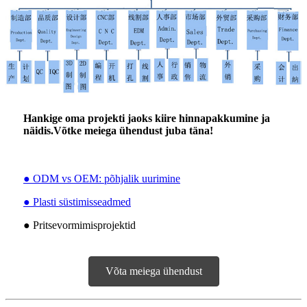
Hankige oma projekti jaoks kiire hinnapakkumine ja
näidis.Võtke meiega ühendust juba täna!
● ODM vs OEM: põhjalik uurimine
● Plasti süstimisseadmed
● Pritsevormimisprojektid
Võta meiega ühendust