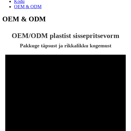
Kodu
OEM & ODM
OEM & ODM
OEM/ODM plastist sissepritsevorm
Pakkuge täpsust ja rikkalikku kogemust