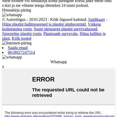
Meie toodete või hinnakirja kohta päringute korral jätke meile oma
e-kiri ja me võtame teiega ühendust 24 tunni jooksul.
Hinnakirja päring
© Autoriõigus - 2010-2023 : Kõik õigused kaitstud.
Saidikaart
-
Hiina plastist hallitusseened ja plastist süstlavormid
,
Väikese
kodumasina vorm
,
Suure täpsusega plastist survevaluosad
,
Sissepritse plastist vorm
,
Plastosade survevalu
,
Hiina hallitus ja
plast
,
Kõik tooted
Saada email
8618927247514
Whatsapp
x