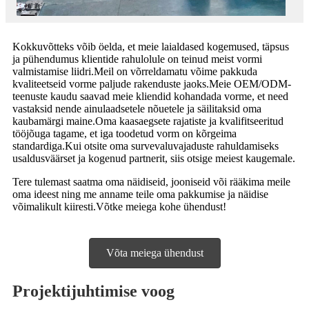
Kokkuvõtteks võib öelda, et meie laialdased kogemused, täpsus
ja pühendumus klientide rahulolule on teinud meist vormi
valmistamise liidri.Meil on võrreldamatu võime pakkuda
kvaliteetseid vorme paljude rakenduste jaoks.Meie OEM/ODM-
teenuste kaudu saavad meie kliendid kohandada vorme, et need
vastaksid nende ainulaadsetele nõuetele ja säilitaksid oma
kaubamärgi maine.Oma kaasaegsete rajatiste ja kvalifitseeritud
tööjõuga tagame, et iga toodetud vorm on kõrgeima
standardiga.Kui otsite oma survevaluvajaduste rahuldamiseks
usaldusväärset ja kogenud partnerit, siis otsige meiest kaugemale.
Tere tulemast saatma oma näidiseid, jooniseid või rääkima meile
oma ideest ning me anname teile oma pakkumise ja näidise
võimalikult kiiresti.Võtke meiega kohe ühendust!
Võta meiega ühendust
Projektijuhtimise voog