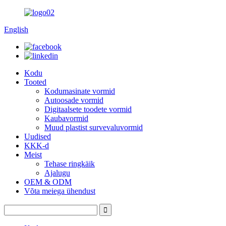
English
Kodu
Tooted
Kodumasinate vormid
Autoosade vormid
Digitaalsete toodete vormid
Kaubavormid
Muud plastist survevaluvormid
Uudised
KKK-d
Meist
Tehase ringkäik
Ajalugu
OEM & ODM
Võta meiega ühendust