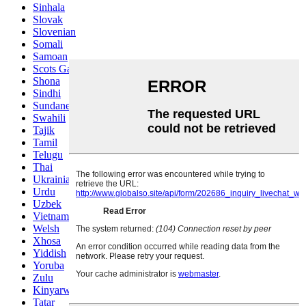
Sinhala
Slovak
Slovenian
Somali
Samoan
Scots Gaelic
Shona
Sindhi
Sundanese
Swahili
Tajik
Tamil
Telugu
Thai
Ukrainian
Urdu
Uzbek
Vietnamese
Welsh
Xhosa
Yiddish
Yoruba
Zulu
Kinyarwanda
Tatar