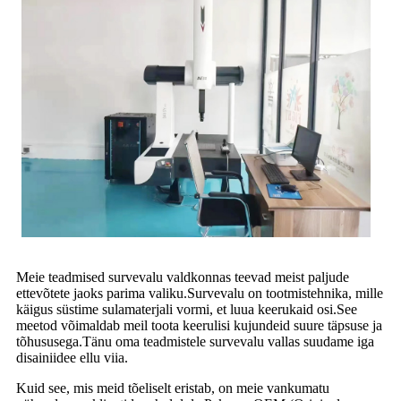
Meie teadmised survevalu valdkonnas teevad meist paljude
ettevõtete jaoks parima valiku.Survevalu on tootmistehnika, mille
käigus süstime sulamaterjali vormi, et luua keerukaid osi.See
meetod võimaldab meil toota keerulisi kujundeid suure täpsuse ja
tõhususega.Tänu oma teadmistele survevalu vallas suudame iga
disainiidee ellu viia.
Kuid see, mis meid tõeliselt eristab, on meie vankumatu