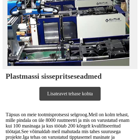
Plastmassi sissepritseseadmed
Lisateavet tehase kohta
Täpsus on meie tootmisprotsessi selgroog.Meil on kolm tehast,
mille pindala on üle 8000 ruutmeetri ja mis on varustatud enam
kui 100 masinaga ja kus töötab 200 kõrgelt kvalifitseeritud
töötajat.See võimaldab meil mahutada mis tahes suurusega
projekte.Iga tehas on varustatud tipptasemel masinate ja